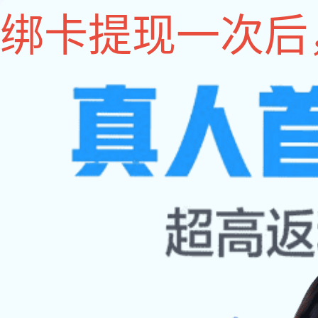
富联娱乐
网站富联娱乐
关于辉士达
产品中心
工程案例