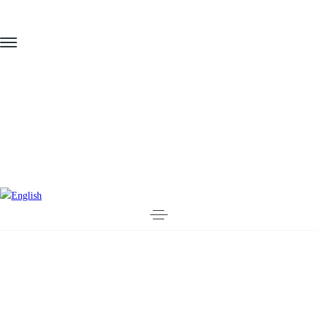
English