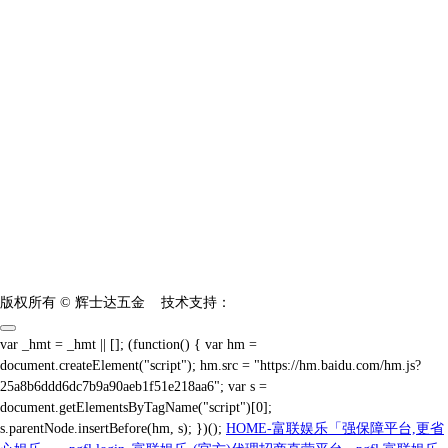
Copyright © 2023 富联娱乐-科技赋能场景,让娱乐更有趣! - pgf
Copyright © 2023 富联娱乐-科技赋能场景,让娱乐更有趣! - pgfl
版权所有 © 辉士达五金
技术支持：
var _hmt = _hmt || []; (function() { var hm =
document.createElement("script"); hm.src = "https://hm.baidu.com/hm.js?
25a8b6ddd6dc7b9a90aeb1f51e218aa6"; var s =
document.getElementsByTagName("script")[0];
s.parentNode.insertBefore(hm, s); })();
HOME-富联娱乐「强保障平台,更省