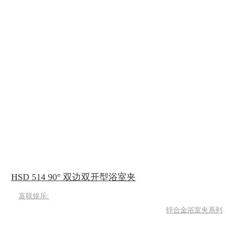
HSD 514 90° 双边双开型浴室夹
富联娱乐:
锌合金浴室夹系列