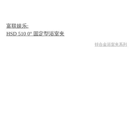
富联娱乐:
HSD 510 0° 固定型浴室夹
锌合金浴室夹系列