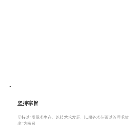
坚持宗旨
坚持以“质量求生存、以技术求发展、以服务求信蓍以管理求效
率”为宗旨