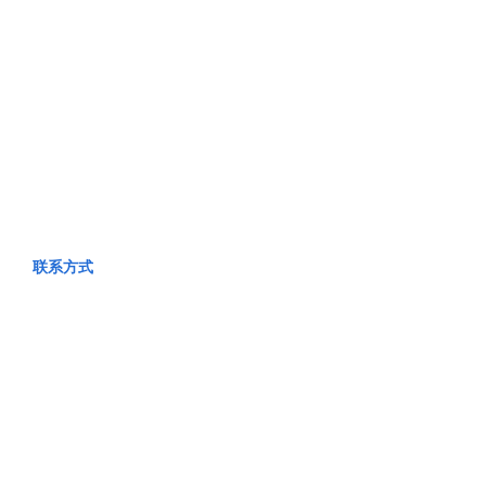
联系方式
CONTACT DETAILS
联系方式
CONTACT DETAILS
CONTACT DETAILS