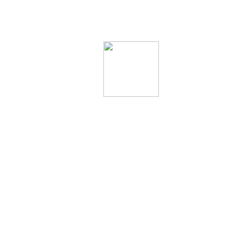
400-0393-266
地址：广东省肇
高要区
金利镇金盛工业
信路
邮箱：hsde@qdjgmj.com
关注微信公众号
关注微信公众号
客户留言