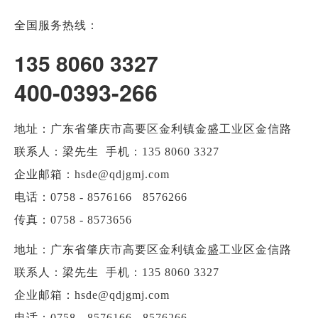
全国服务热线：
135 8060 3327
400-0393-266
地址：广东省肇庆市高要区金利镇金盛工业区金信路
联系人：梁先生 手机：135 8060 3327
企业邮箱：hsde@qdjgmj.com
电话：0758 - 8576166 8576266
传真：0758 - 8573656
地址：广东省肇庆市高要区金利镇金盛工业区金信路
联系人：梁先生 手机：135 8060 3327
企业邮箱：hsde@qdjgmj.com
电话：0758 - 8576166 8576266