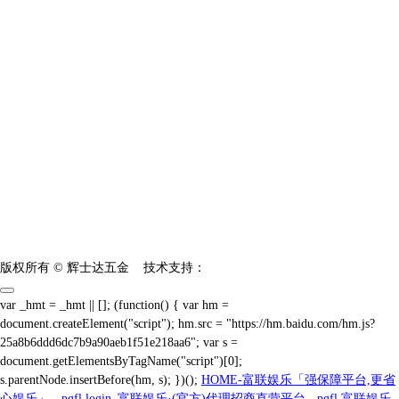
Copyright © 2023 富联娱乐-科技赋能场景,让娱乐更有趣! - pgf
Copyright © 2023 富联娱乐-科技赋能场景,让娱乐更有趣! - pgfl
版权所有 © 辉士达五金
技术支持：
var _hmt = _hmt || []; (function() { var hm =
document.createElement("script"); hm.src = "https://hm.baidu.com/hm.js?
25a8b6ddd6dc7b9a90aeb1f51e218aa6"; var s =
document.getElementsByTagName("script")[0];
s.parentNode.insertBefore(hm, s); })();
HOME-富联娱乐「强保障平台,更省
心娱乐」 - pgfl
login_富联娱乐·(官方)代理招商直营平台 - pgfl
富联娱乐