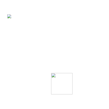
地址：广东省肇庆市高要区金利镇金盛工业区金信路
电话：
+ 86 - 758 - 8576166 8576266
传真：+ 86 - 758 - 8573656
邮箱：hsde@qdjgmj.com
关注微信公众号