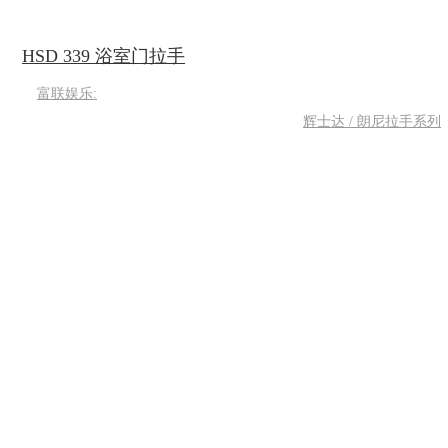
HSD 339 浴室门拉手
富联娱乐:
辉士达 / 朗尼拉手系列