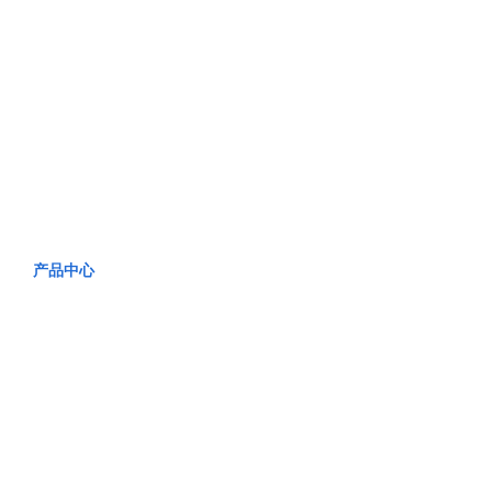
产品中心
PRODUCT CENTER
产品中心
PRODUCT CENTER
PRODUCT CENTER