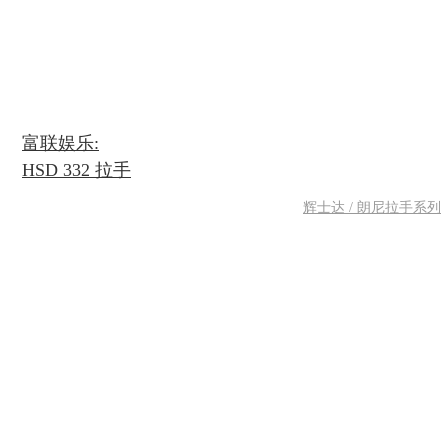
富联娱乐:
HSD 332 拉手
辉士达 / 朗尼拉手系列