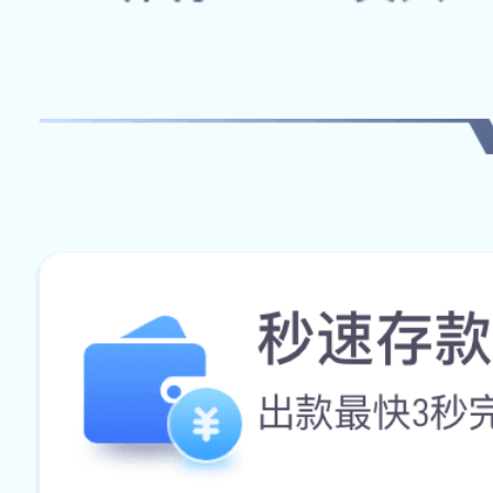
详情
DETAILS