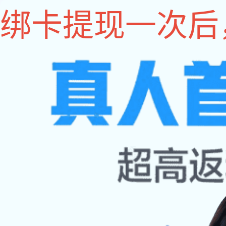
富联娱乐
网站富联娱乐
关于辉士达
产品中心
工程案例