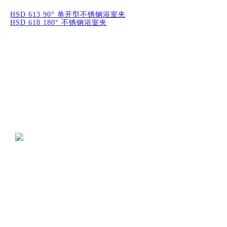
HSD 613 90° 单开型不锈钢浴室夹
HSD 618 180° 不锈钢浴室夹
地址：广东省肇庆市高要区金利镇金盛工业区金信路
电话：
+ 86 - 758 - 8576166 8576266
传真：+ 86 - 758 - 8573656