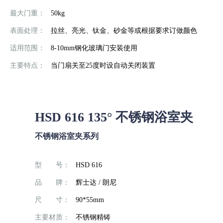
最大门重：
50kg
表面处理：
拉丝、亮光、钛金、砂金等或根据要求订做颜色
适用范围：
8-10mm钢化玻璃门安装使用
主要特点：
当门扇关至25度时设自动关闭装置
HSD 616 135° 不锈钢浴室夹
不锈钢浴室夹系列
型 号：
HSD 616
品 牌：
辉士达 / 朗尼
尺 寸：
90*55mm
主要材质：
不锈钢精铸