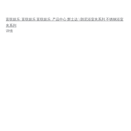
富联娱乐: 富联娱乐
富联娱乐: 产品中心
辉士达 \ 朗尼浴室夹系列
不锈钢浴室
夹系列
详情